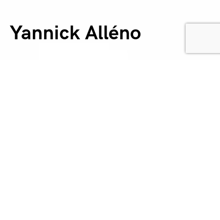
Yannick Alléno
Le chef Martino Ruggieri met à l’honneur la cuisine
de la région des Pouilles.
Il a remporté le Bocuse d’Or Italie.
Creativestories a été chargé de concevoir et de
produire le plateau de présentation, le dressage des
plats et le menu.
Nous avons également assuré la sélection des
artisans et supervisé le processus de fabrication.
Le Bocuse d’Or est un concours culinaire d’avant-
garde fondé en 1987 par Paul Bocuse.